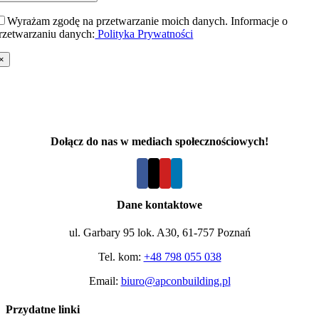
Wyrażam zgodę na przetwarzanie moich danych. Informacje o
rzetwarzaniu danych:
Polityka Prywatności
×
Śrutowanie betonu i stali, szlifowanie i frezowanie posadzek,
hydromonitoring konstrukcji betonowych
Dołącz do nas w mediach społecznościowych!
Dane kontaktowe
ul. Garbary 95 lok. A30, 61-757 Poznań
Tel. kom:
+48 798 055 038
Email:
biuro@apconbuilding.pl
Przydatne linki