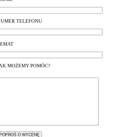
NUMER TELEFONU
TEMAT
JAK MOŻEMY POMÓC?