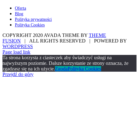
Oferta
Blog
Polityka prywatności
Polityka Cookies
COPYRIGHT 2020 AVADA THEME BY
THEME
FUSION
| ALL RIGHTS RESERVED | POWERED BY
WORDPRESS
Page load link
Ta strona korzysta z ciasteczek aby świadczyć usługi na
najwyższym poziomie. Dalsze korzystanie ze strony oznacza, że
zgadzasz się na ich użycie.
Zgoda
Polityka Cookies
Przejdź do góry