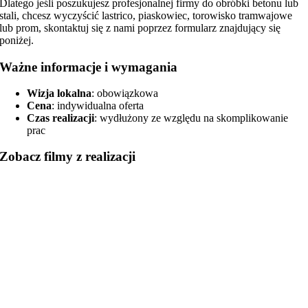
Dlatego jeśli poszukujesz profesjonalnej firmy do obróbki betonu lub
stali, chcesz wyczyścić lastrico, piaskowiec, torowisko tramwajowe
lub prom, skontaktuj się z nami poprzez formularz znajdujący się
poniżej.
Ważne informacje i wymagania
Wizja lokalna
: obowiązkowa
Cena
: indywidualna oferta
Czas realizacji
: wydłużony ze względu na skomplikowanie
prac
Zobacz filmy z realizacji