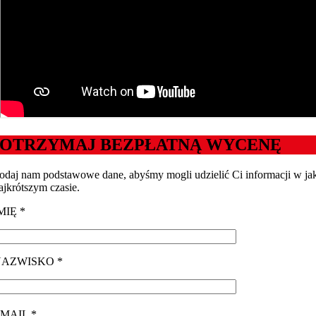
OTRZYMAJ BEZPŁATNĄ WYCENĘ
odaj nam podstawowe dane, abyśmy mogli udzielić Ci informacji w ja
ajkrótszym czasie.
MIĘ *
NAZWISKO *
MAIL *