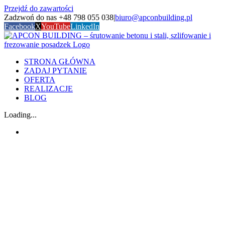
Przejdź do zawartości
Zadzwoń do nas +48 798 055 038
|
biuro@apconbuilding.pl
Facebook
X
YouTube
LinkedIn
STRONA GŁÓWNA
ZADAJ PYTANIE
OFERTA
REALIZACJE
BLOG
Loading...