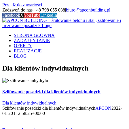
Przejdź do zawartości
Zadzwoń do nas +48 798 055 038
|
biuro@apconbuilding.pl
Facebook
X
YouTube
LinkedIn
STRONA GŁÓWNA
ZADAJ PYTANIE
OFERTA
REALIZACJE
BLOG
Dla klientów indywidualnych
Szlifowanie posadzki dla klientów indywidualnych
Dla klientów indywidualnych
Szlifowanie posadzki dla klientów indywidualnych
APCON
2022-
01-20T12:58:25+00:00