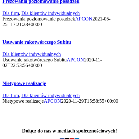
Frezowania poziomowanie posadzek
Dla firm
,
Dla klientów indywidualnych
Frezowania poziomowanie posadzek
APCON
2021-05-
25T17:21:28+00:00
Usuwanie rakotwórczego Subitu
Dla klientów indywidualnych
Usuwanie rakotwórczego Subitu
APCON
2020-11-
02T22:53:56+00:00
Nietypowe realizacje
Dla firm
,
Dla klientów indywidualnych
Nietypowe realizacje
APCON
2020-11-29T15:58:55+00:00
Śrutowanie betonu i stali, szlifowanie i frezowanie posadzek,
hydromonitoring konstrukcji betonowych
Dołącz do nas w mediach społecznościowych!