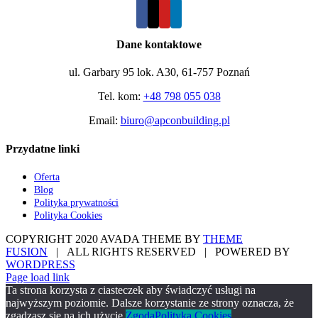
Dane kontaktowe
ul. Garbary 95 lok. A30, 61-757 Poznań
Tel. kom:
+48 798 055 038
Email:
biuro@apconbuilding.pl
Przydatne linki
Oferta
Blog
Polityka prywatności
Polityka Cookies
COPYRIGHT 2020 AVADA THEME BY
THEME
FUSION
| ALL RIGHTS RESERVED | POWERED BY
WORDPRESS
Page load link
Ta strona korzysta z ciasteczek aby świadczyć usługi na
najwyższym poziomie. Dalsze korzystanie ze strony oznacza, że
zgadzasz się na ich użycie.
Zgoda
Polityka Cookies